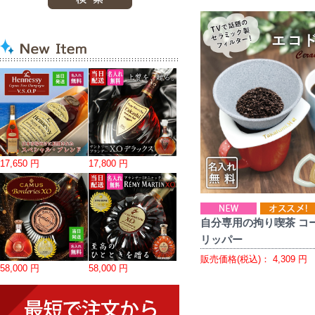
17,650 円
17,800 円
自分専用の拘り喫茶 コ
リッパー
販売価格(税込)：
4,309
円
58,000 円
58,000 円