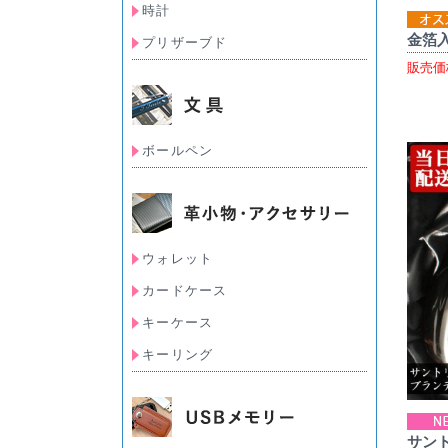
時計
金箔
プリザーブド
販売価
ボールペン
ウォレット
カードケース
キーケース
キーリング
サン