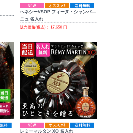
ヘネシーVSOP フィーヌ・シャンパ―
ニュ 名入れ
販売価格(税込)：
17,650
円
レミーマルタン XO 名入れ