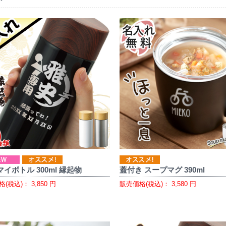
マイボトル 300ml 縁起物
蓋付き スープマグ 390ml
格(税込)：
3,850
円
販売価格(税込)：
3,580
円