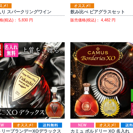
入り スパークリングワイン
飲み比べ ビアグラスセット
格(税込)：
5,830
円
販売価格(税込)：
4,482
円
トリーブランデーXOデラックス
カミュ ボルドリー XO 名入れ