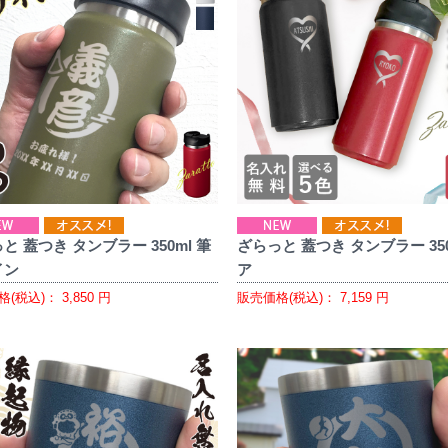
と 蓋つき タンブラー 350ml 筆
ざらっと 蓋つき タンブラー 350
イン
ア
格(税込)：
3,850
円
販売価格(税込)：
7,159
円