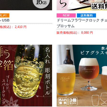
 USB
ドリームフラワークロック チ
ブロッサム
格(税込)：
2,410
円
販売価格(税込)：
8,080
円