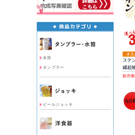
水筒
ステン
縁起
タンブラー
販売価
ビールジョッキ